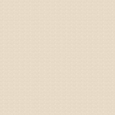
专家回复
你好，从
底康复需
姓名：彭希
病情描述
专家回复
电话：053
姓名：刘兴
病情描述
专家回复
院直接检
姓名：齐金
病情描述
都不理想
专家回复