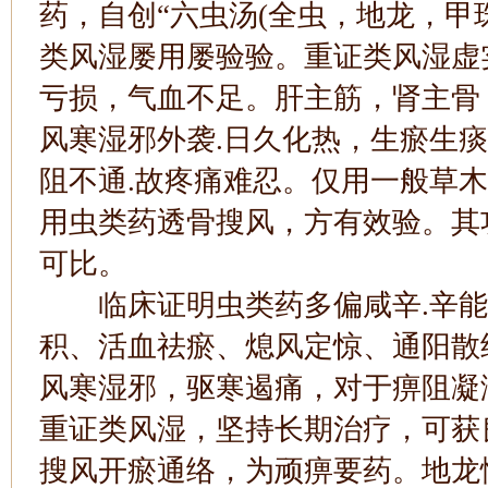
药，自创“六虫汤(全虫，地龙，甲
类风湿屡用屡验验。重证类风湿虚
亏损，气血不足。肝主筋，肾主骨
风寒湿邪外袭.日久化热，生瘀生
阻不通.故疼痛难忍。仅用一般草
用虫类药透骨搜风，方有效验。其
可比。
临床证明虫类药多偏咸辛.辛能
积、活血祛瘀、熄风定惊、通阳散
风寒湿邪，驱寒遏痛，对于痹阻凝
重证类风湿，坚持长期治疗，可获
搜风开瘀通络，为顽痹要药。地龙