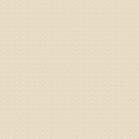
疗，具体
姓名：郝义
病情描述
专家回复
较严重。
院详细咨
姓名：沈元
病情描述
专家回复
你好，从
的。通过
姓名：隗广
病情描述
痛，其它