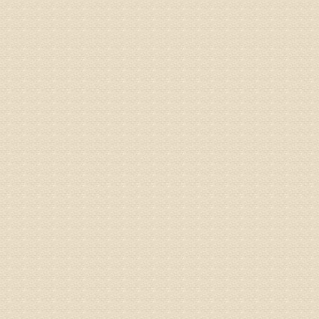
病情描述
专家回复
1、通过
2、通过
3、通过
通过上述
来我院就
姓名：杨俊
病情描述
专家回复
你好，膝
失。
该病的成
较严重的
治疗方面
济南杏林