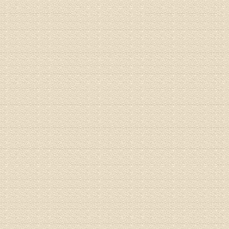
姓名：骆玉
病情描述
专家回复
由于来院
姓名：宫庆
病情描述
专家回复
液，同时
外用、针
姓名：苏强
病情描述
专家回复
的检查，
济南杏林
术，无痛
由于专家