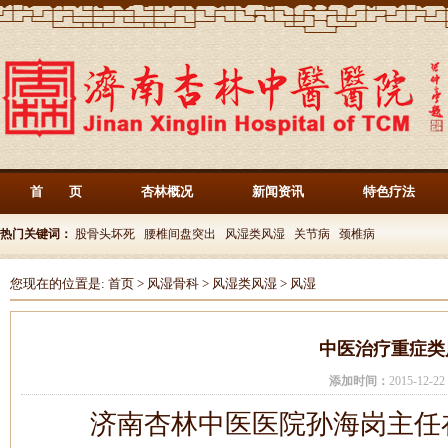
首 页
杏林概况
新闻资讯
特色疗法
热门关键词：
股骨头坏死
腰椎间盘突出
风湿类风湿
关节病
颈椎病
您现在的位置是:
首页
>
风湿骨科
>
风湿类风湿
>
风湿
中医治疗重症类
添加时间：
2015-12-
济南杏林中医医院孙海岗主任在