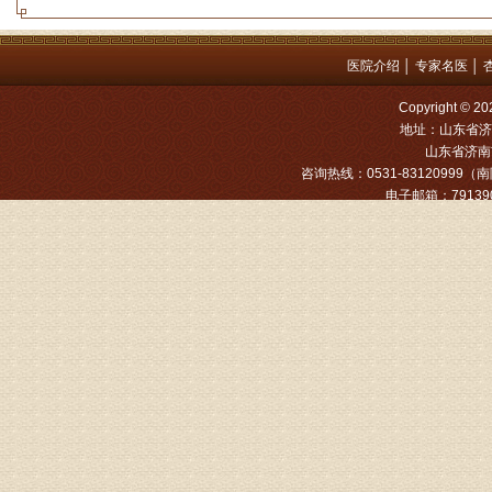
方案，
是：XL
医院介绍
│
专家名医
│
姓名：罗高
Copyright
病情描述
地址：山东省济
专家回复
山东省济南市
咨询热线：0531-83120999（南院
电子邮箱：791390
姓名：张文
病情描述
专家回复
姓名：张东
病情描述
专家回复
物灌注治
由于你说
来院就诊