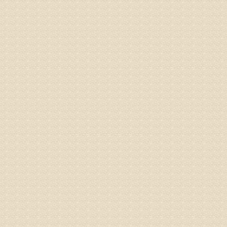
况，不好
姓名：李维
病情描述
专家回复
正骨、针
姓名：林保
病情描述
2015
之行右腿
专家回复
姓名：李树
病情描述
专家回复
姓名：蔺善