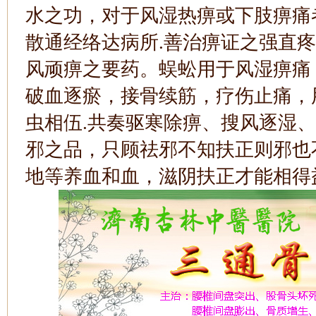
水之功，对于风湿热痹或下肢痹痛
散通经络达病所.善治痹证之强直
风顽痹之要药。蜈蚣用于风湿痹痛
破血逐瘀，接骨续筋，疗伤止痛，
虫相伍.共奏驱寒除痹、搜风逐湿
邪之品，只顾祛邪不知扶正则邪也
地等养血和血，滋阴扶正才能相得