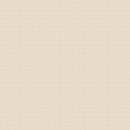
专家回复
你好，从
的。通过
姓名：隗广
病情描述
痛，其它
专家回复
你好，从
底康复需
姓名：彭希
病情描述
专家回复
电话：053
姓名：刘兴
病情描述