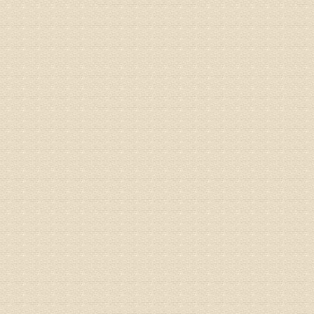
姓名：苏强
病情描述
专家回复
的检查，
济南杏林
术，无痛
由于专家
姓名：卢春
病情描述
专家回复
先需要通
同时，还
突出的真
由于我院
姓名：李女