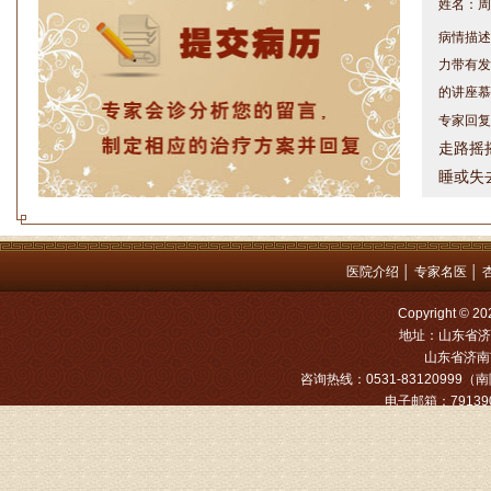
病情描述
力带有发
的讲座慕
专家回复
走路摇
睡或失
问题都
方案，
是：XL
医院介绍
│
专家名医
│
姓名：罗高
Copyright
病情描述
地址：山东省济
专家回复
山东省济南市
咨询热线：0531-83120999（南院
姓名：张文
电子邮箱：791390
病情描述
专家回复