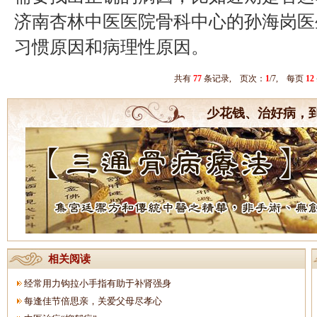
济南杏林中医医院骨科中心的孙海岗医
习惯原因和病理性原因。
共有
77
条记录, 页次：
1
/7, 每页
12
少花钱、治好病，
相关阅读
经常用力钩拉小手指有助于补肾强身
每逢佳节倍思亲，关爱父母尽孝心