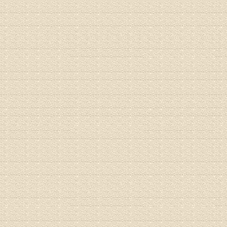
之行右腿
专家回复
姓名：李树
病情描述
专家回复
姓名：蔺善
病情描述
专家回复
1、通过
2、通过
3、通过
通过上述
来我院就
姓名：杨俊
病情描述