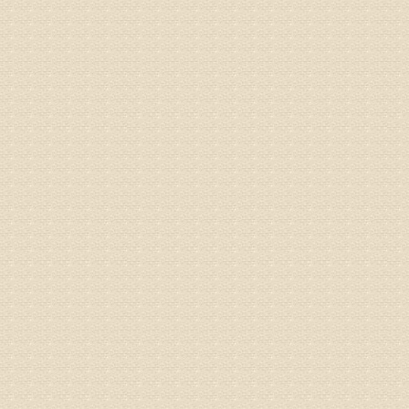
病情描述
专家回复
建议带着
姓名：刘增
病情描述
专家回复
治疗方面
理疗、
由于我院
姓名：浦秀
病情描述
气，一点
专家回复
来诊请提
姓名：李玉