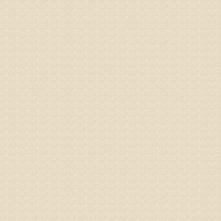
专家回复
院直接检
姓名：齐金
病情描述
都不理想
专家回复
况，不好
姓名：李维
病情描述
专家回复
正骨、针
姓名：林保
病情描述
2015