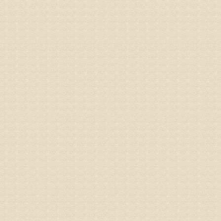
姓名：张东
病情描述
专家回复
物灌注治
由于你说
来院就诊
姓名：骆玉
病情描述
专家回复
由于来院
姓名：宫庆
病情描述
专家回复
液，同时
外用、针