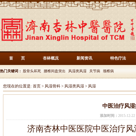
首 页
杏林概况
新闻资讯
特色疗法
热门关键词：
股骨头坏死
腰椎间盘突出
风湿类风湿
关节病
颈椎病
您现在的位置是:
首页
>
风湿骨科
>
风湿类风湿
>
风湿
中医治疗风湿
添加时间：
2015-12-
济南杏林中医医院中医治疗风湿