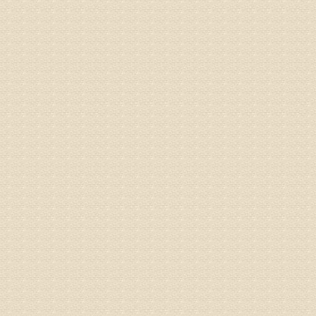
专家回复
姓名：张东
病情描述
专家回复
物灌注治
由于你说
来院就诊
姓名：骆玉
病情描述
专家回复
由于来院
姓名：宫庆
病情描述
专家回复
液，同时