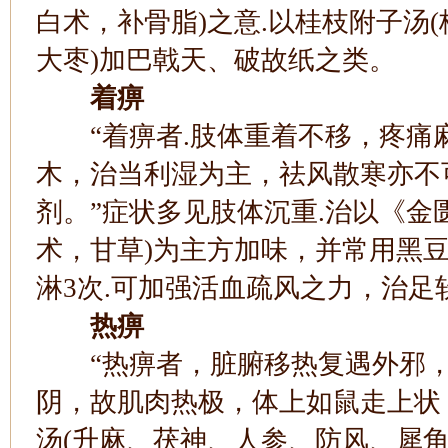
白术，补骨脂)之意.以桂枝附子汤
大枣)加巴戟天、破故纸之类。
着痹
“着痹者.肢体重着不移，疼痛麻
木，治当利湿为主，祛风散寒亦不
剂。”症状多见肢体沉重.治以《金
术，甘草)为主方加味，并常用黑
淋3次.可加强活血疏风之力，治足
热痹
“热痹者，脏腑移热复遇外邪，
阴，故肌肉热极，体上如鼠走上状
汤(升麻、茯神、人参、防风、犀