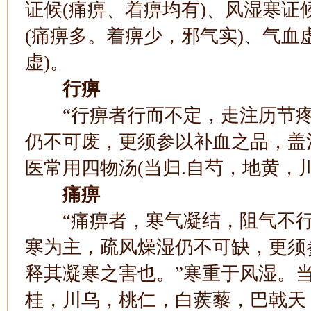
证候(痛痹、着痹均有)、风湿寒证
(痛痹多。着痹少，邪气实)、气血
虚)。
行痹
“行痹者行而不定，走注历节疼
仍不可废，更须参以补血之品，盖
医常用四物汤(当归.自芍，地黄，
痛痹
“痛痹者，寒气凝结，阻气不行
寒为主，疏风燥湿仍不可缺，更须
释其凝寒之害也。”寒重于风湿。
桂，川乌，桃仁，白蒺藜，巴戟天，