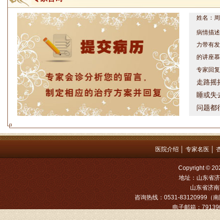
姓名：周仁
病情描述
力带有发
的讲座慕
专家回复
走路摇
睡或失
问题都
方案，
是：XL
姓名：罗高
医院介绍
│
专家名医
│
病情描述
Copyright
专家回复
地址：山东省济
山东省济南市
姓名：张文
咨询热线：0531-83120999（南院
电子邮箱：791390
病情描述