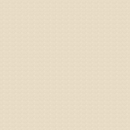
2015
之行右腿
专家回复
姓名：李树
病情描述
专家回复
姓名：蔺善
病情描述
专家回复
1、通过
2、通过
3、通过
通过上述
来我院就
姓名：杨俊