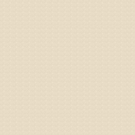
外用、针
姓名：苏强
病情描述
专家回复
的检查，
济南杏林
术，无痛
由于专家
姓名：卢春
病情描述
专家回复
先需要通
同时，还
突出的真
由于我院