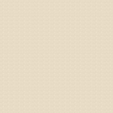
病情描述
专家回复
你好，从
的。通过
姓名：隗广
病情描述
痛，其它
专家回复
你好，从
底康复需
姓名：彭希
病情描述
专家回复
电话：053
姓名：刘兴