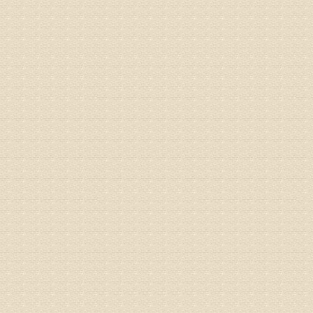
姓名：王秀
病情描述
专家回复
建议带着
姓名：刘增
病情描述
专家回复
治疗方面
理疗、
由于我院
姓名：浦秀
病情描述
气，一点
专家回复
来诊请提