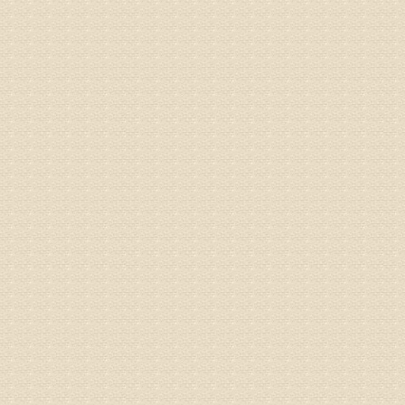
姓名：李女
病情描述
专家回复
姓名：刘昌
病情描述
专家回复
何？
治疗方面
理疗、
由于我院
姓名：李东
病情描述
梁断裂，
专家回复
孙主任预约