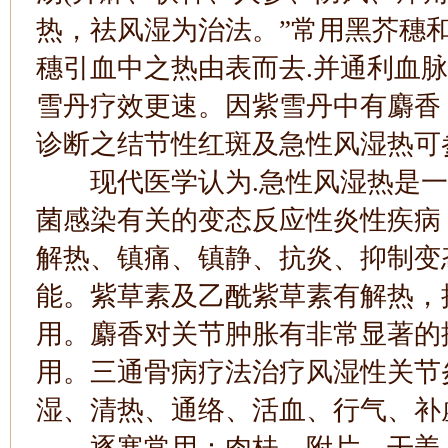
热，祛风湿为治法。”常用黑芥穗
穗引血中之热由表而去.并通利血脉
雪丹疗效更速。因紫雪丹中有麝香
诊断之结节性红斑及急性风湿热可
现代医学认为.急性风湿热是一
菌感染有关的变态反应性炎性疾病
解热、镇痛、镇静、抗炎、抑制变
能。紫草素及乙酰紫草素有解热，
用。麝香对关节肿胀有非常显著的
用。三通骨病疗法治疗风湿性关节
湿、清热、通络、活血、行气、补