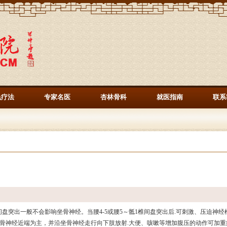
色疗法
专家名医
杏林骨科
就医指南
联系
椎间盘突出一般不会影响坐骨神经。当腰4-5或腰5～骶1椎间盘突出后.可刺激、压迫神经根
骨神经近端为主，并沿坐骨神经走行向下肢放射.大便、咳嗽等增加腹压的动作可加重