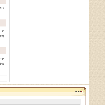
的原
一定
能盲
一定
能盲
无力或活动不灵活，
肢体麻木、刺痛或感觉异常，
感觉
话含糊不清或理解困难这些
语言障碍，
突然感到昏昏欲
兆
。咱说的头脑胀痛，颈椎疼，耳鸣脑鸣，眼睛模糊的
证一下，找到真正病因，根据咱的具体情况，制定治疗
话请提前两天预约，可以加微信或打电话预约，微信号