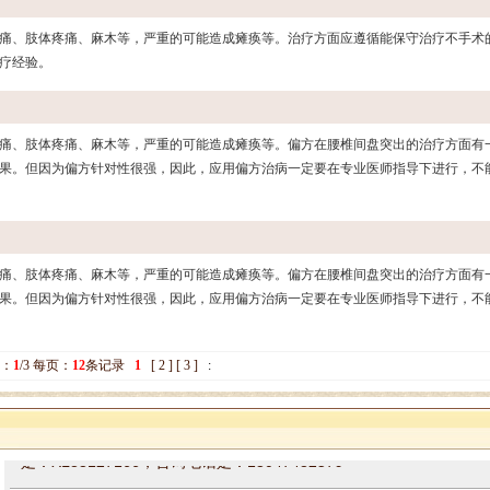
痛、肢体疼痛、麻木等，严重的可能造成瘫痪等。治疗方面应遵循能保守治疗不手术
疗经验。
痛、肢体疼痛、麻木等，严重的可能造成瘫痪等。偏方在腰椎间盘突出的治疗方面有
果。但因为偏方针对性很强，因此，应用偏方治病一定要在专业医师指导下进行，不
姓名：周仁 性别：男 年龄：48 发布时间：2024/12/15 11:08:30
痛、肢体疼痛、麻木等，严重的可能造成瘫痪等。偏方在腰椎间盘突出的治疗方面有
病情描述：简要病史及检查结果： 患者需求：上次咨询的问题一直没有回复呢?
果。但因为偏方针对性很强，因此，应用偏方治病一定要在专业医师指导下进行，不
你好周老师，
像突然的头晕、头痛、或头部昏沉，
单侧肢体
专家回复：
走路摇摇晃晃，容易跌倒，
突然的视力模糊或视野缺损，像
失语、说
睡或失去意识，经常
记忆力模糊、混乱或情绪异常，
这些是脑梗的前
次：
1
/3 每页：
12
条记录
1
[
2
][
3
]
:
问题都很有可能是颈椎引起的，不用过度紧张，还是建议找孙院长辩
方案，整体给咱调理一下。因为来院就诊的朋友较多，咱来院就诊的
是：XL83127166，咨询电话是：13047482579