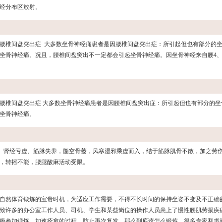
经分布区放射。
腰椎间盘突出症 大多数坐骨神经痛患者是因腰椎间盘突出症：所引起但也有部分的
坐骨神经痛。况且，腰椎间盘突出不一定都会引起坐骨神经痛。因坐骨神经来自腰4、
腰椎间盘突出症 大多数坐骨神经痛患者是因腰椎间盘突出症：所引起但也有部分的坐
坐骨神经痛。
足、肾经亏虚、筋脉失养，髓空骨萎，风寒湿邪乘虚而入，结于筋脉肌骨不散，加之劳
，转摇不能，腰腿酸麻活动受限。
自然体育锻炼的宝贵时机，为适应工作需要，不得不长时间的保持坐姿不变及不正确
致许多的办公室工作人员、司机、学生和某些岗位的操作人员患上了慢性腰肌劳损疾
极参加锻炼，加速痊愈的过程，防止再次复发，那么到底该怎么锻炼，很多专家和书