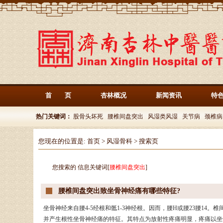
首 页
杏林概况
新闻资讯
特
热门关键词：
股骨头坏死
腰椎间盘突出
风湿类风湿
关节病
颈椎病
您现在的位置是:
首页
>
风湿骨科
> 搜索页
您搜索的 信息关键词[
腰椎间盘突出
]
腰椎间盘突出致坐骨神经痛有哪些特征?
坐骨神经来自腰4-5经根和骶1-3神经根。因而，腰H或腰23腰14。
并产生根性坐骨神经痛的特征。其特点为放射性疼痛明显，疼痛以坐