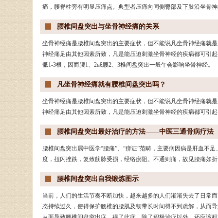
痛，腰脊柱旁有明显压痛点。典型者压痛向同侧臀部及下肢沿坐骨神
腰椎间盘突出与坐骨神经痛的关系
坐骨神经痛是腰椎间盘突出的主要症状，但不能说凡坐骨神经痛就是
神经痛足由其他因素所致，凡是能压迫刺激坐骨神经的疾病都可引起
骶1-3根，因而腰1、2或腰2、3椎间盘突出一般午会影响坐骨神经。
凡坐骨神经痛就有腰椎间盘突出吗？
坐骨神经痛是腰椎间盘突出的主要症状，但不能说凡坐骨神经痛就是
神经痛足由其他因素所致，凡是能压迫刺激坐骨神经的疾病都可引起
腰椎间盘突出最好治疗的方法——中医三通骨病疗法
腰椎间盘突出属中医学“腰痛”、“痹证”范畴，主要病因病是肝血不
度，扭闪挫跌，复致筋脉受损，经络瘀阻。不通则痛，故见腰痛如折
腰椎间盘突出自我锻炼图示
当前，人们的生活节奏不断加快，越来越多的人们渐渐失去了日常而
态持续过久，使得保护腰椎的腰肌及韧带长时间得不到疏解，从而导
从而导致腰椎间盘突出症，得了此病，除了积极治疗以外，还应该积