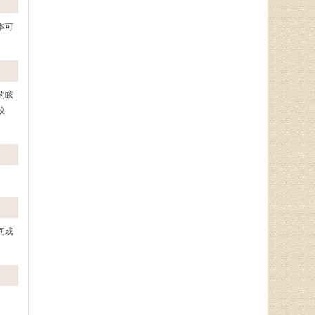
本可
的眩
较
间或