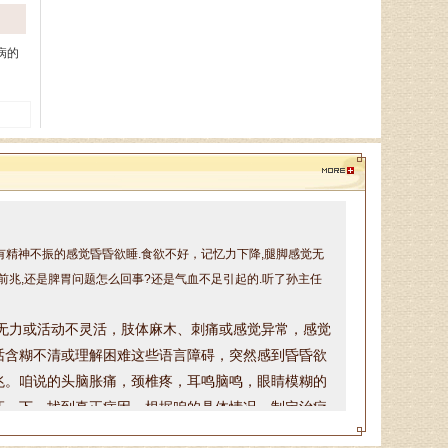
病的
带有精神不振的感觉昏昏欲睡.食欲不好，记忆力下降,腿脚感觉无
前兆,还是脾胃问题怎么回事?还是气血不足引起的.听了孙主任
无力或活动不灵活，
肢体麻木、刺痛或感觉异常，
感觉
话含糊不清或理解困难这些
语言障碍，
突然感到昏昏欲
兆
。咱说的头脑胀痛，颈椎疼，耳鸣脑鸣，眼睛模糊的
证一下，找到真正病因，根据咱的具体情况，制定治疗
话请提前两天预约，可以加微信或打电话预约，微信号