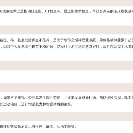
RI成像技术以及椎动脉造影、CT检查等。通过影像学检查，再结合患者的临床症状基
合征、椎一基底动脉供血不足等，是由于颈部交感神经受激惹，导致椎动脉受累引起
，因其中大多系由于椎节不稳所致，易经非手术疗法治愈或好转，故住院及需手术者
，如果不予重视，委容易发生慢性劳损，并逐渐发展成脊柱病。预防慢性劳损，除工
的运动项目，进行增强肌力和增强体质的锻炼。
根性症状如颈肩背上肢疼痛、麻木、活动受限等。