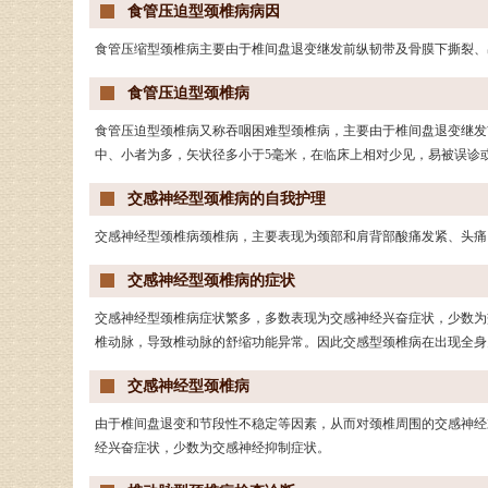
食管压迫型颈椎病病因
食管压缩型颈椎病主要由于椎间盘退变继发前纵韧带及骨膜下撕裂、
食管压迫型颈椎病
食管压迫型颈椎病又称吞咽困难型颈椎病，主要由于椎间盘退变继发
中、小者为多，矢状径多小于5毫米，在临床上相对少见，易被误诊
交感神经型颈椎病的自我护理
交感神经型颈椎病颈椎病，主要表现为颈部和肩背部酸痛发紧、头痛
交感神经型颈椎病的症状
交感神经型颈椎病症状繁多，多数表现为交感神经兴奋症状，少数为
椎动脉，导致椎动脉的舒缩功能异常。因此交感型颈椎病在出现全身
交感神经型颈椎病
由于椎间盘退变和节段性不稳定等因素，从而对颈椎周围的交感神经
经兴奋症状，少数为交感神经抑制症状。