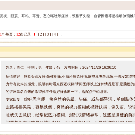
复视、眼震、耳鸣、耳聋、恶心呕吐等症状，颈椎节失稳、血管因素等是椎动脉颈椎
1
/4 每页：
12
条记录
1
[
2
][
3
][
4
]
:
姓名：周仁 性别：男 年龄：48 发布时间：2024/11/26 16:36:10
病情描述：感觉头部发胀,颈椎疼痛,小脑还感觉胀痛,脑鸣耳鸣等现象.手脚发凉,
力带有发抖的感觉，眼睛有时看东西还模糊.请问医师以上这种情况是否,是脑梗的
的讲座慕名而来的希望孙主任给好好诊断一下，给配点中药谢谢.
你好周老师，
像突然的头晕、头痛、或头部昏沉，
单侧肢体
专家回复：
走路摇摇晃晃，容易跌倒，
突然的视力模糊或视野缺损，像
失语、说
睡或失去意识，经常
记忆力模糊、混乱或情绪异常，
这些是脑梗的前
问题都很有可能是颈椎引起的，不用过度紧张，还是建议找孙院长辩
方案，整体给咱调理一下。因为来院就诊的朋友较多，咱来院就诊的
是：XL83127166，咨询电话是：0531-83127166