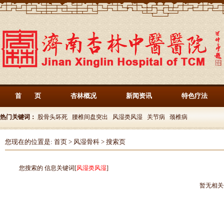
首 页
杏林概况
新闻资讯
特色疗法
热门关键词：
股骨头坏死
腰椎间盘突出
风湿类风湿
关节病
颈椎病
您现在的位置是:
首页
>
风湿骨科
> 搜索页
您搜索的 信息关键词[
风湿类风湿
]
暂无相关