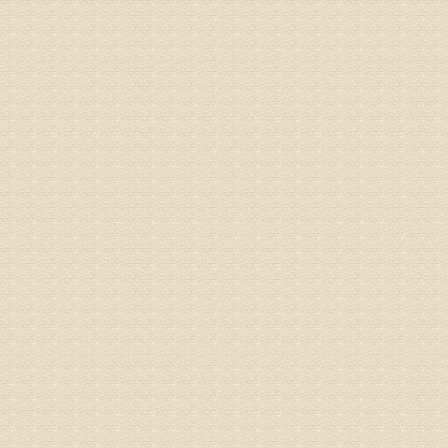
院详细咨
姓名：沈元
病情描述
专家回复
你好，从
的。通过
姓名：隗广
病情描述
痛，其它
专家回复
你好，从
底康复需
姓名：彭希
病情描述