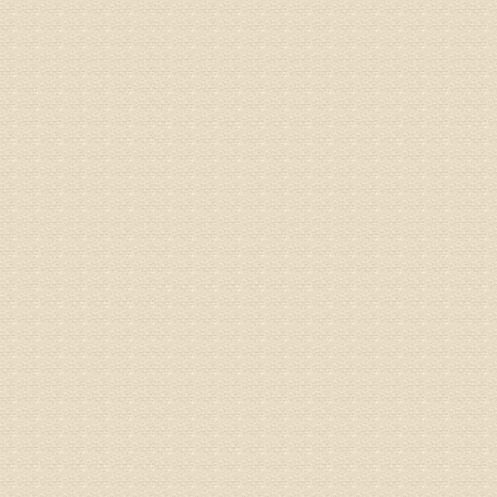
专家回复
电话：053
姓名：刘兴
病情描述
专家回复
院直接检
姓名：齐金
病情描述
都不理想
专家回复
况，不好
姓名：李维
病情描述
专家回复
正骨、针