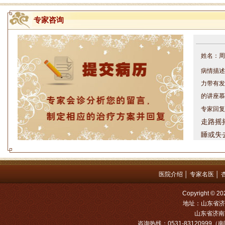
专家咨询
姓名：周仁
病情描述
力带有发
的讲座慕
专家回复
走路摇
睡或失
问题都
方案，
是：XL
医院介绍
│
专家名医
│
姓名：罗高
Copyright
病情描述
地址：山东省济
山东省济南市
专家回复
咨询热线：0531-83120999（南院