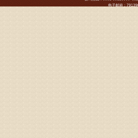
电子邮箱：791390
姓名：张文
病情描述
专家回复
姓名：张东
病情描述
专家回复
物灌注治
由于你说
来院就诊
姓名：骆玉
病情描述
专家回复
由于来院
姓名：宫庆