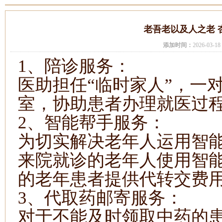
老吾老以及人之老 
添加时间：
2026-03-
1、
陪诊服务：
医助
担任
“临时家人”
，
一
室，协助患者办理
就医过
2、智能帮手服务：
为切实解决老年人运用智
来院就诊的老年人使用智
的老年患者提供代转交费
3、
代
取药
邮寄服务
：
对于不能及时领取
中药
的