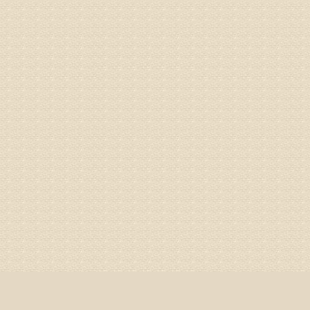
来我院就
姓名：杨俊
病情描述
专家回复
你好，膝
失。
该病的成
较严重的
治疗方面
济南杏林
姓名：李娟
病情描述
专家回复
你好，腰
治疗方面