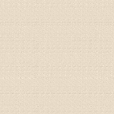
病情描述
专家回复
液，同时
外用、针
姓名：苏强
病情描述
专家回复
的检查，
济南杏林
术，无痛
由于专家
姓名：卢春
病情描述
专家回复
先需要通
同时，还