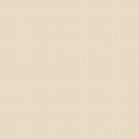
姓名：苏强
病情描述
专家回复
的检查，
济南杏林
术，无痛
由于专家
姓名：卢春
病情描述
专家回复
先需要通
同时，还
突出的真
由于我院
姓名：李女
病情描述