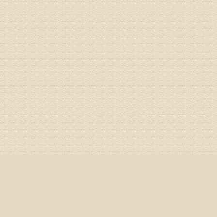
你好，膝
失。
该病的成
较严重的
治疗方面
济南杏林
姓名：李娟
病情描述
专家回复
你好，腰
治疗方面
身调理相
专家咨询预
姓名：高春