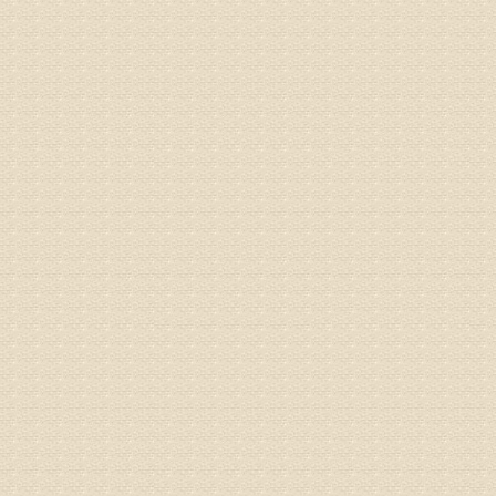
姓名：张东
病情描述
专家回复
物灌注治
由于你说
来院就诊
姓名：骆玉
病情描述
专家回复
由于来院
姓名：宫庆
病情描述
专家回复
液，同时
外用、针