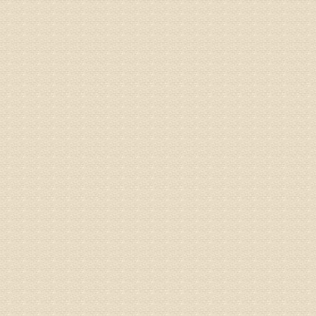
专家回复
姓名：刘昌
病情描述
专家回复
何？
治疗方面
理疗、
由于我院
姓名：李东
病情描述
梁断裂，
专家回复
孙主任预约
姓名：王秀