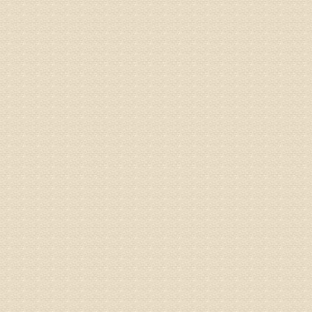
专家回复
院直接检
姓名：齐金
病情描述
都不理想
专家回复
况，不好
姓名：李维
病情描述
专家回复
正骨、针
姓名：林保
病情描述
2015
之行右腿