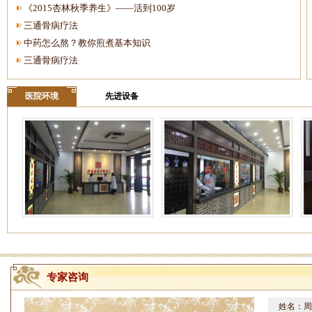
《2015杏林秋季养生》——活到100岁
三通骨病疗法
中药怎么熬？教你煎煮基本知识
三通骨病疗法
医院环境
先进设备
专家咨询
姓名：周仁
病情描述