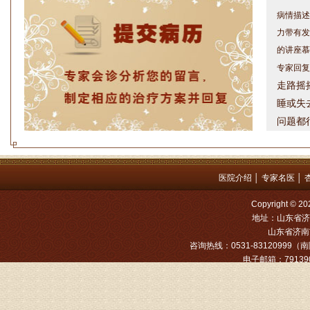
力带有发
的讲座慕
专家回复
走路摇
睡或失
问题都
方案，
是：XL
姓名：罗高
医院介绍
│
专家名医
│
病情描述
Copyright
专家回复
地址：山东省济
山东省济南市
姓名：张文
咨询热线：0531-83120999（南院
电子邮箱：791390
病情描述
专家回复