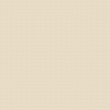
病情描述
专家回复
建议带着
姓名：刘增
病情描述
专家回复
治疗方面
理疗、
由于我院
姓名：浦秀
病情描述
气，一点
专家回复
来诊请提
姓名：李玉