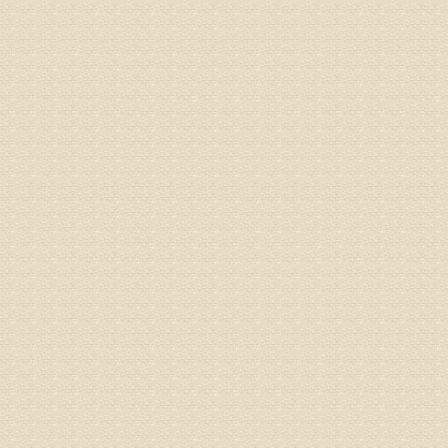
你好，从
的。通过
姓名：隗广
病情描述
痛，其它
专家回复
你好，从
底康复需
姓名：彭希
病情描述
专家回复
电话：053
姓名：刘兴
病情描述