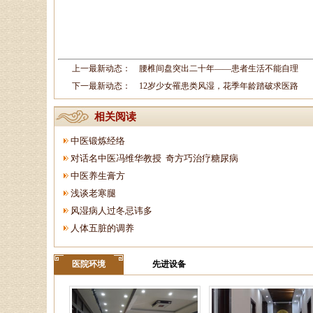
上一最新动态：
腰椎间盘突出二十年——患者生活不能自理
下一最新动态：
12岁少女罹患类风湿，花季年龄踏破求医路
相关阅读
中医锻炼经络
对话名中医冯维华教授 奇方巧治疗糖尿病
中医养生膏方
浅谈老寒腿
风湿病人过冬忌讳多
人体五脏的调养
医院环境
先进设备