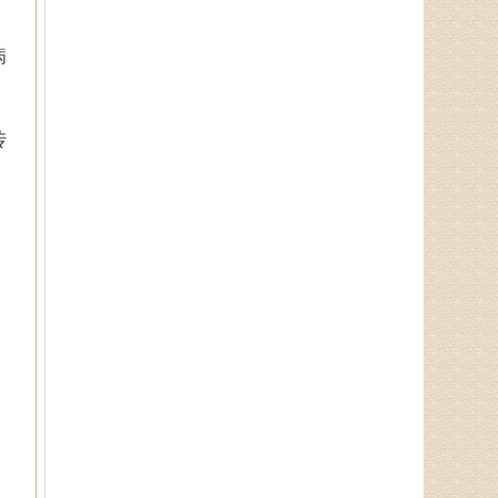
徐乐芳
病
中医副主任医师、骨病、风湿
病专家、中医妇科专家、山东省中
医学会风湿骨病专业委员会委员、
山东中医药学会．．．
传
杨润河
副主任中医师、济南市名中医
专家，擅长治疗颈肩腰腿痛：疼痛
麻木型颈椎病、眩晕型颈椎病、四
肢沉重型颈椎病．．．
李莹莹
主治医生、御医传人、健康管
理师，主治病种：1、微循环调
理：包括疲倦乏力、无食欲、消化
不良、便溏便秘、．．．