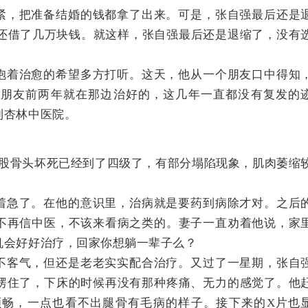
紧，把准备结婚的钱都拿了出来。可是，张自强最后还是
，还借了几万块钱。就这样，张自强最后还是退缩了，没有
抱着治愈的希望多方打听。这天，他从一个朋友口中得知
个朋友前两年就在那边治好的，这几年一直都没有复发的
到杏林中医院。
个股骨头坏死已经到了四级了，有部分塌陷现象，肌肉萎缩
着急了。在他的意识里，治病就是要药到病除才对。之后
不再信中医，不该来看病之类的。妻子一直劝着他说，家
机会好好治疗，回家你想躺一辈子么？
不客气，但还是老老实实配合治疗。又过了一星期，张自
愣住了，下床的时候再没有那种疼痛、无力的感觉了。他
顺畅，一点也看不出腿骨有毛病的样子。接下来的X片也