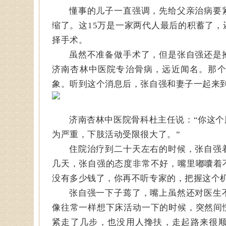
懂事的儿子一直强调，先给父亲治病要
缩了。这15万是一家两代人最后的积蓄了
择手术。
虽然不准备做手术了，但是张自强还是
济南杏林中医院专治骨病，远近闻名。那
象。听到这个消息后，张自强和妻子一起来
济南杏林中医院骨科杜主任说：“你这
为严重，下肢活动受限很大了。”
住院治疗到二十天左右的时候，张自强
几天，张自强的态度非常不好，嘴里嘟囔着
没有多少钱了，你再不听专家的，把握这个
张自强一下子蔫了，嘴上虽然还对医生
像往常一样想下床活动一下的时候，突然间
紧走了几步，也没用人搀扶，走起路来很