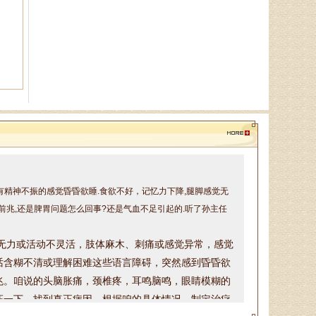
病、股骨头坏死、．．．
陈建锋
中医全科主治医师、山东省老
年医学学会理事、山东省亚健康防
治协会理事，诊疗特点:对于颈椎
病、腰椎病等骨．．．
郭通道
带有精神不振的感觉昏昏欲睡.食欲不好，记忆力下降,腿脚感觉无
中医专家，首届国医大师言传
前兆,还是脾胃问题怎么回事?还是气血不足引起的.听了孙主任
身教，主治病种：擅长治疗眩晕
症、焦虑症、抑郁症、失眠多梦、
无力或活动不灵活，
肢体麻木、刺痛或感觉异常，
感觉
脾胃病、消化不良．．．
话含糊不清或理解困难这些
语言障碍，
突然感到昏昏欲
兆
。咱说的头脑胀痛，颈椎疼，耳鸣脑鸣，眼睛模糊的
证一下，找到真正病因，根据咱的具体情况，制定治疗
于锁库
话请提前两天预约，可以加微信或打电话预约，微信号
从事男科临床工作10余年，主
要从事前列腺炎、性功能障碍（阳