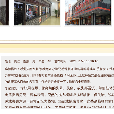
姓名：周仁 性别：男 年龄：48 发布时间：2024/11/26 16:36:10
病情描述：感觉头部发胀,颈椎疼痛,小脑还感觉胀痛,脑鸣耳鸣等现象.手脚发凉,
力带有发抖的感觉，眼睛有时看东西还模糊.请问医师以上这种情况是否,是脑梗的
的讲座慕名而来的希望孙主任给好好诊断一下，给配点中药谢谢.
你好周老师，
像突然的头晕、头痛、或头部昏沉，
单侧肢体
专家回复：
走路摇摇晃晃，容易跌倒，
突然的视力模糊或视野缺损，像
失语、说
睡或失去意识，经常
记忆力模糊、混乱或情绪异常，
这些是脑梗的前
问题都很有可能是颈椎引起的，不用过度紧张，还是建议找孙院长辩
方案，整体给咱调理一下。因为来院就诊的朋友较多，咱来院就诊的