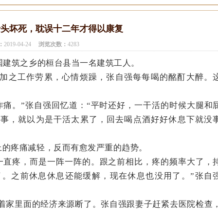
骨头坏死，耽误十二年才得以康复
：
2019-04-24
浏览次数：
4283
国建筑之乡的桓台县当一名建筑工人。
加之工作劳累，心情烦躁，张自强每每喝的酩酊大醉。
。
作痛。”张自强回忆道：“平时还好，一干活的时候大腿和
回事，就以为是干活太累了，回去喝点酒好好休息下就没
上的疼痛减轻，反而有愈发严重的趋势。
一直疼，而是一阵一阵的。跟之前相比，疼的频率大了，
了。之前休息休息还能缓解，现在休息也没用了。”张自
着家里面的经济来源断了。张自强跟妻子赶紧去医院检查