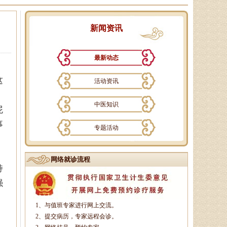
新闻资讯
孙海岗
济南杏林中医医院院长、副主
最新动态
任中医师、蔺氏三通正骨术非遗传
承人、山东神州中医药研究所所
这
活动资讯
长、山东省老年医．．．
中医知识
屁
事
徐乐芳
专题活动
中医副主任医师、骨病、风湿
病专家、中医妇科专家、山东省中
医学会风湿骨病专业委员会委员、
网络就诊流程
持
山东中医药学会．．．
强
杨润河
1、与值班专家进行网上交流。
，
2、提交病历，专家远程会诊。
副主任中医师、济南市名中医