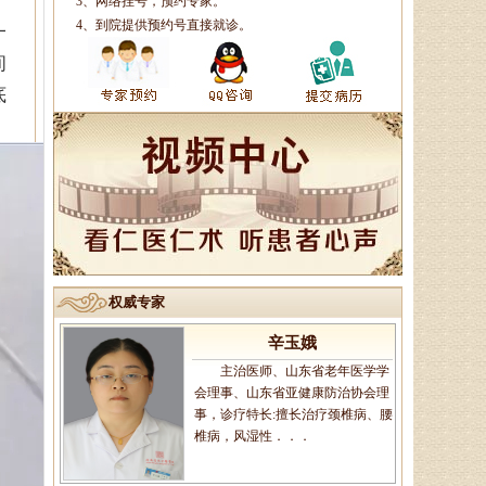
3、网络挂号，预约专家。
专家，擅长治疗颈肩腰腿痛：疼痛
麻木型颈椎病、眩晕型颈椎病、四
4、到院提供预约号直接就诊。
一
肢沉重型颈椎病．．．
间
底
李莹莹
主治医生、御医传人、健康管
理师，主治病种：1、微循环调
理：包括疲倦乏力、无食欲、消化
不良、便溏便秘、．．．
辛玉娥
权威专家
主治医师、山东省老年医学学
会理事、山东省亚健康防治协会理
事，诊疗特长:擅长治疗颈椎病、腰
椎病，风湿性．．．
商登贵