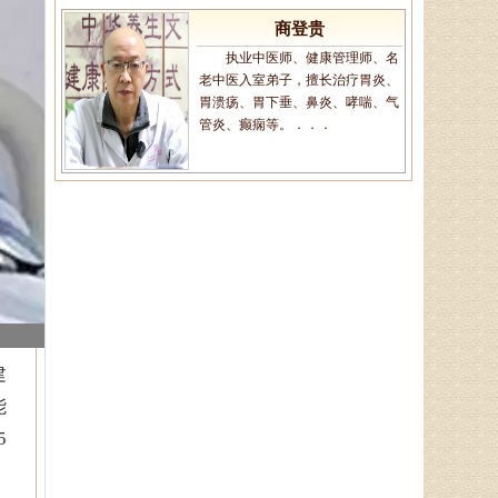
执业中医师、健康管理师、名
老中医入室弟子，擅长治疗胃炎、
胃溃疡、胃下垂、鼻炎、哮喘、气
管炎、癫痫等。．．．
王恩梅
主任医师、山东省老年医学学
会理事、山东省亚健康防治协会理
事，对颈椎病、腰椎病、膝关节
病、股骨头坏死、．．．
陈建锋
中医全科主治医师、山东省老
建
年医学学会理事、山东省亚健康防
能
治协会理事，诊疗特点:对于颈椎
病、腰椎病等骨．．．
5