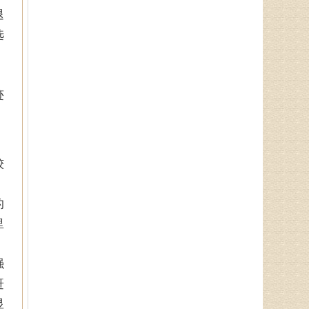
郭通道
退
中医专家，首届国医大师言传
选
身教，主治病种：擅长治疗眩晕
症、焦虑症、抑郁症、失眠多梦、
脾胃病、消化不良．．．
，
迹
于锁库
从事男科临床工作10余年，主
要从事前列腺炎、性功能障碍（阳
痿、早泄）等男科病症的中西医治
较
疗及理论研究．．．
的
里
孙海岗
济南杏林中医医院院长、副主
任中医师、蔺氏三通正骨术非遗传
强
承人、山东神州中医药研究所所
赶
长、山东省老年医．．．
显