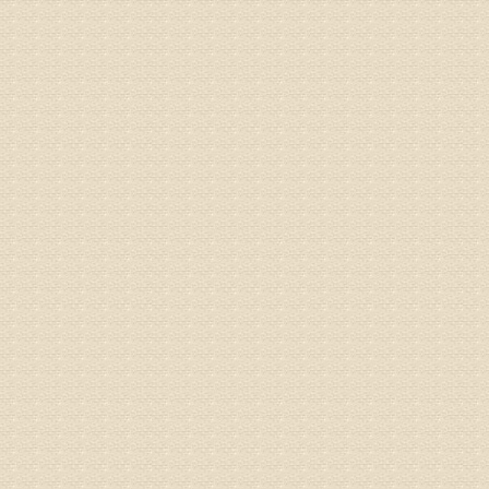
病情描述
专家回复
你好，从
的。通过
姓名：隗广
病情描述
痛，其它
专家回复
你好，从
底康复需
姓名：彭希
病情描述
专家回复
电话：053
姓名：刘兴