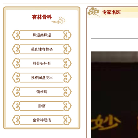
专家名医
杏林骨科
风湿类风湿
强直性脊柱炎
股骨头坏死
腰椎间盘突出
颈椎病
肿瘤
坐骨神经痛