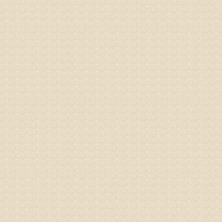
病情描述
专家回复
院直接检
姓名：齐金
病情描述
都不理想
专家回复
况，不好
姓名：李维
病情描述
专家回复
正骨、针
姓名：林保
病情描述
2015