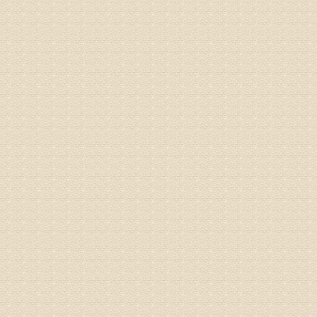
之行右腿
专家回复
姓名：李树
病情描述
专家回复
姓名：蔺善
病情描述
专家回复
1、通过
2、通过
3、通过
通过上述
来我院就
姓名：杨俊