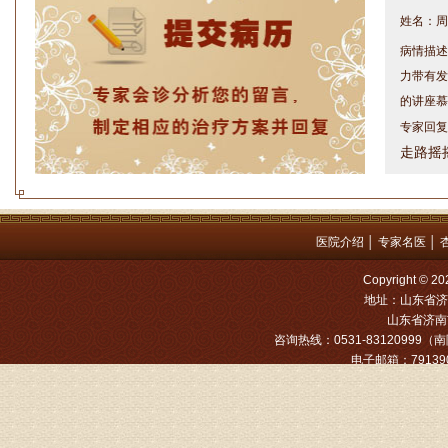
病情描述
力带有发
的讲座慕
专家回复
走路摇
睡或失
问题都
方案，
是：XL
医院介绍
│
专家名医
│
Copyright
姓名：罗高
地址：山东省济
病情描述
山东省济南市
专家回复
咨询热线：0531-83120999（南院
电子邮箱：791390
姓名：张文
病情描述
专家回复