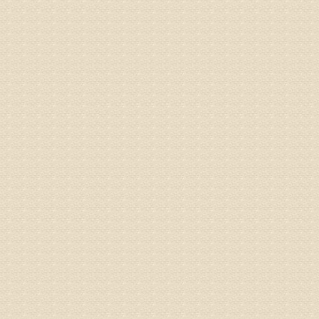
姓名：苏强
病情描述
专家回复
的检查，
济南杏林
术，无痛
由于专家
姓名：卢春
病情描述
专家回复
先需要通
同时，还
突出的真
由于我院