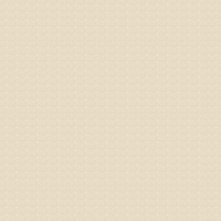
姓名：李女
病情描述
专家回复
姓名：刘昌
病情描述
专家回复
何？
治疗方面
理疗、
由于我院
姓名：李东
病情描述
梁断裂，
专家回复
孙主任预约