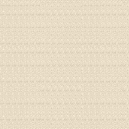
姓名：张东
病情描述
专家回复
物灌注治
由于你说
来院就诊
姓名：骆玉
病情描述
专家回复
由于来院
姓名：宫庆
病情描述
专家回复
液，同时
外用、针