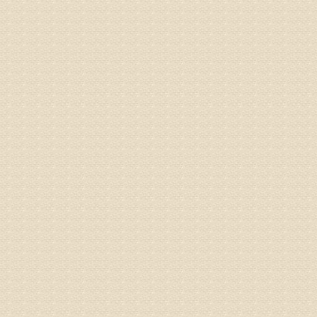
姓名：王秀
病情描述
专家回复
建议带着
姓名：刘增
病情描述
专家回复
治疗方面
理疗、
由于我院
姓名：浦秀
病情描述
气，一点
专家回复
来诊请提